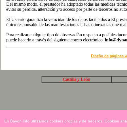
Del mismo modo, el prestador ha adoptado todas las medidas técnicas 
evitar su pérdida, alteración y/o acceso por parte de terceros no aut
El Usuario garantiza la veracidad de los datos facilitados a El pre
único responsable de las manifestaciones falsas o inexactas que reali
Para realizar cualquier tipo de observación respecto a posibles incu
puede hacerlo a través del siguiente correo electrónico
info@dyna
Diseño de páginas w
Castilla y León
En Bayon.Info utilizamos cookies propias y de terceros. Cookies ana
Págin