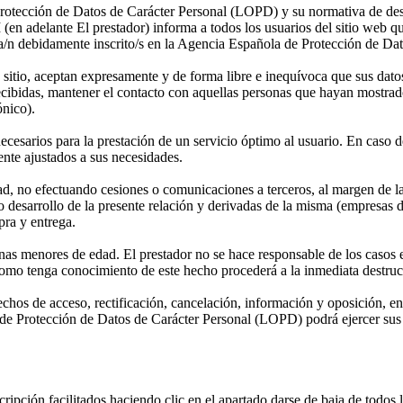
otección de Datos de Carácter Personal (LOPD) y su normativa de desar
elante El prestador) informa a todos los usuarios del sitio web que f
ra/n debidamente inscrito/s en la Agencia Española de Protección de Dat
te sitio, aceptan expresamente y de forma libre e inequívoca que sus dato
 recibidas, mantener el contacto con aquellas personas que hayan mostrad
ónico).
esarios para la prestación de un servicio óptimo al usuario. En caso de
ente ajustados a sus necesidades.
dad, no efectuando cesiones o comunicaciones a terceros, al margen de 
cto desarrollo de la presente relación y derivadas de la misma (empresas 
pra y entrega.
onas menores de edad. El prestador no se hace responsable de los casos
como tenga conocimiento de este hecho procederá a la inmediata destruc
rechos de acceso, rectificación, cancelación, información y oposición, en
de Protección de Datos de Carácter Personal (LOPD) podrá ejercer sus 
ripción facilitados haciendo clic en el apartado darse de baja de todos l