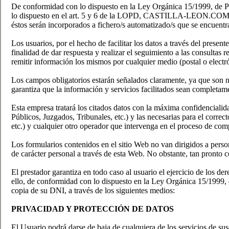
De conformidad con lo dispuesto en la Ley Orgánica 15/1999, de Pr
lo dispuesto en el art. 5 y 6 de la LOPD, CASTILLA-LEON.COM (en ad
éstos serán incorporados a fichero/s automatizado/s que se encuent
Los usuarios, por el hecho de facilitar los datos a través del presen
finalidad de dar respuesta y realizar el seguimiento a las consultas
remitir información los mismos por cualquier medio (postal o electr
Los campos obligatorios estarán señalados claramente, ya que son nec
garantiza que la información y servicios facilitados sean completam
Esta empresa tratará los citados datos con la máxima confidenciali
Públicos, Juzgados, Tribunales, etc.) y las necesarias para el corre
etc.) y cualquier otro operador que intervenga en el proceso de com
Los formularios contenidos en el sitio Web no van dirigidos a pers
de carácter personal a través de esta Web. No obstante, tan pronto 
El prestador garantiza en todo caso al usuario el ejercicio de los de
ello, de conformidad con lo dispuesto en la Ley Orgánica 15/1999, 
copia de su DNI, a través de los siguientes medios:
PRIVACIDAD Y PROTECCIÓN DE DATOS
El Usuario podrá darse de baja de cualquiera de los servicios de susc