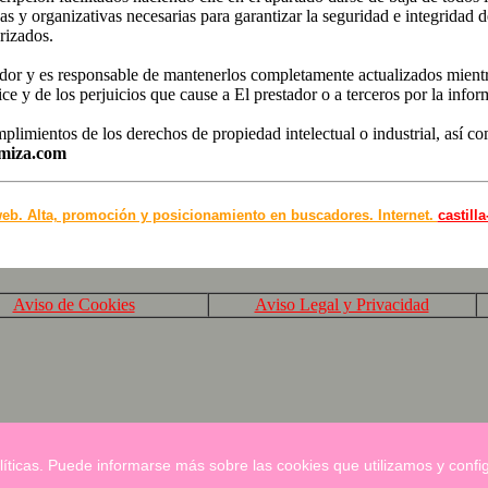
y organizativas necesarias para garantizar la seguridad e integridad de
orizados.
stador y es responsable de mantenerlos completamente actualizados mientr
ce y de los perjuicios que cause a El prestador o a terceros por la inform
mplimientos de los derechos de propiedad intelectual o industrial, así c
miza.com
eb. Alta, promoción y posicionamiento en buscadores. Internet.
castill
Aviso de Cookies
Aviso Legal y Privacidad
líticas. Puede informarse más sobre las cookies que utilizamos y config
a actualizada el viernes día 3 de Diciembre de 2021 por
www.dynamiz